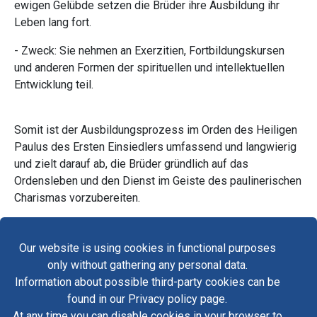
ewigen Gelübde setzen die Brüder ihre Ausbildung ihr
Leben lang fort.
- Zweck: Sie nehmen an Exerzitien, Fortbildungskursen
und anderen Formen der spirituellen und intellektuellen
Entwicklung teil.
Somit ist der Ausbildungsprozess im Orden des Heiligen
Paulus des Ersten Einsiedlers umfassend und langwierig
und zielt darauf ab, die Brüder gründlich auf das
Ordensleben und den Dienst im Geiste des paulinerischen
Charismas vorzubereiten.
Our website is using cookies in functional purposes
Fa
only without gathering any personal data.
Yo
Information about possible third-party cookies can be
Kontakt
found in our Privacy policy page.
Kontakt zum Sanktuariumskustos
Tw
At any time you can disable cookies in your browser to